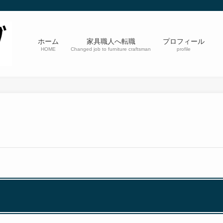
ホーム
家具職人へ転職
プロフィール
HOME
Changed job to furniture craftsman
profile